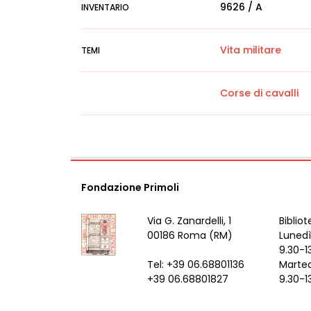
9626 / A
INVENTARIO
Vita militare
TEMI
Corse di cavalli
Fondazione Primoli
Via G. Zanardelli, 1
Bibliot
00186 Roma (RM)
Lunedì
9.30-1
Tel: +39 06.68801136
Marted
+39 06.68801827
9.30-1