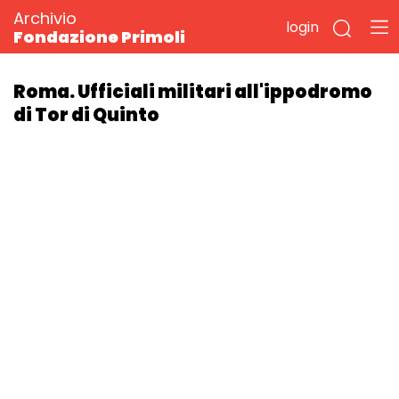
Archivio
login
Fondazione Primoli
Roma. Ufficiali militari all'ippodromo
di Tor di Quinto