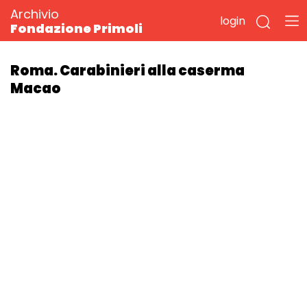
Archivio
login
Fondazione Primoli
Roma. Carabinieri alla caserma
Macao