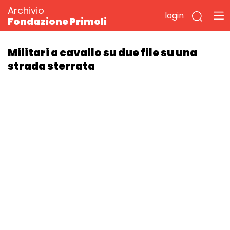
Archivio
login
Fondazione Primoli
Militari a cavallo su due file su una
strada sterrata