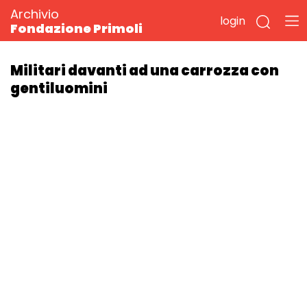
Archivio
login
Fondazione Primoli
Militari davanti ad una carrozza con
gentiluomini