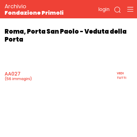
Archivio
login
Fondazione Primoli
Roma, Porta San Paolo - Veduta della
Porta
AA027
VEDI
TUTTI
(56 immagini)