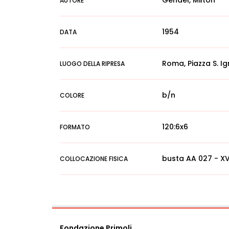
Gendel, Milton
AUTORE
1954
DATA
Roma, Piazza S. Ig
LUOGO DELLA RIPRESA
b/n
COLORE
120:6x6
FORMATO
busta AA 027 - XVI
COLLOCAZIONE FISICA
Fondazione Primoli