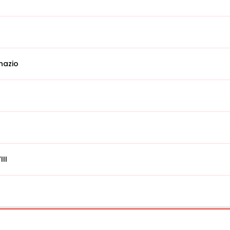
nazio
II