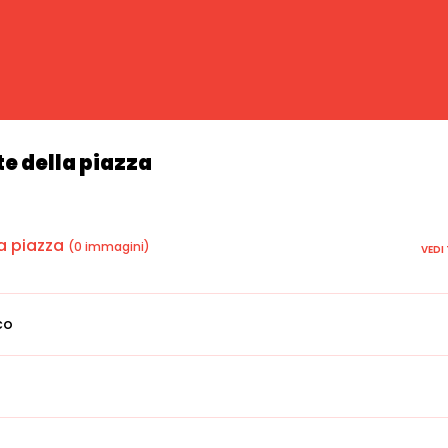
te della piazza
a piazza
(0 immagini)
VEDI
co