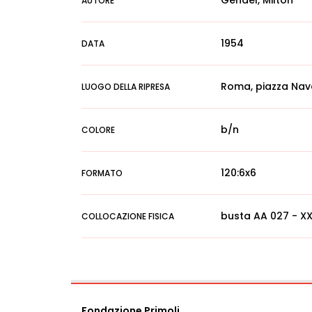
Gendel, Milton
AUTORE
1954
DATA
Roma, piazza Na
LUOGO DELLA RIPRESA
b/n
COLORE
120:6x6
FORMATO
busta AA 027 - XX
COLLOCAZIONE FISICA
Fondazione Primoli