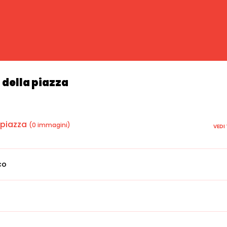
della piazza
 piazza
(0 immagini)
VEDI
co