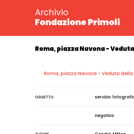
Archivio
Fondazione Primoli
Roma, piazza Navona - Veduta 
Roma, piazza Navona - Veduta della
servizio fotografi
OGGETTO
negativo