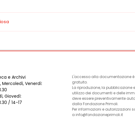
giosa
eca e Archivi
L'accesso alla documentazione è l
gratuito.
, Mercoledì, Venerdì:
La riproduzione, la pubblicazione 
3.30
utilizzo dei documenti e delle im
ì, Giovedì:
deve essere preventivamente auto
3.30 / 14-17
dalla Fondazione Primoli.
Per informazioni e autorizzazioni s
a info@fondazioneprimoli.it