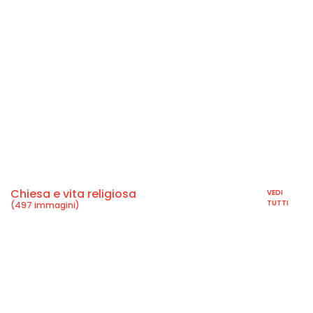
Chiesa e vita religiosa
VEDI
TUTTI
(497 immagini)