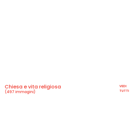
Chiesa e vita religiosa
VEDI
TUTTI
(497 immagini)