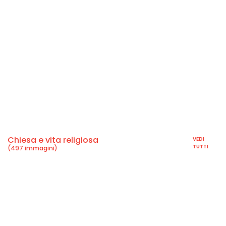
Chiesa e vita religiosa
VEDI
TUTTI
(497 immagini)