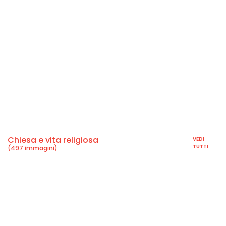
Chiesa e vita religiosa
VEDI
TUTTI
(497 immagini)