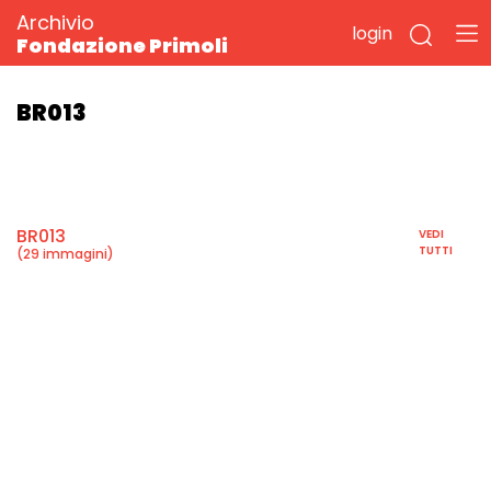
Archivio
login
Fondazione Primoli
BR013
BR013
VEDI
TUTTI
(29 immagini)