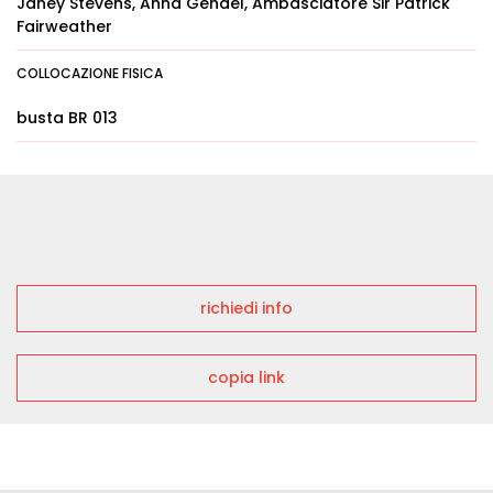
Janey Stevens, Anna Gendel, Ambasciatore Sir Patrick
Fairweather
COLLOCAZIONE FISICA
busta BR 013
richiedi info
copia link