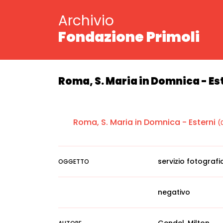
Archivio
Fondazione Primoli
Roma, S. Maria in Domnica - Es
Roma, S. Maria in Domnica - Esterni
(
servizio fotografi
OGGETTO
negativo