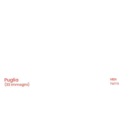
Puglia
VEDI
TUTTI
(33 immagini)