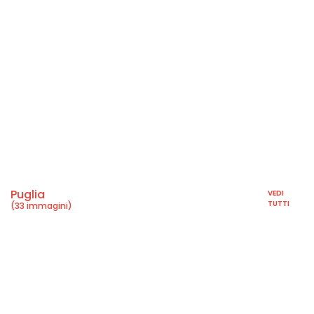
Puglia
VEDI
TUTTI
(33 immagini)