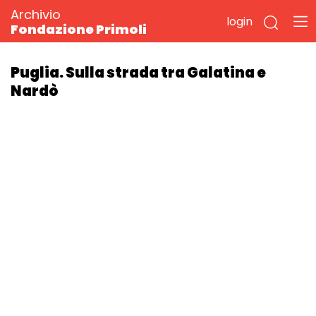
Archivio
login
Fondazione Primoli
Puglia. Sulla strada tra Galatina e
Nardò