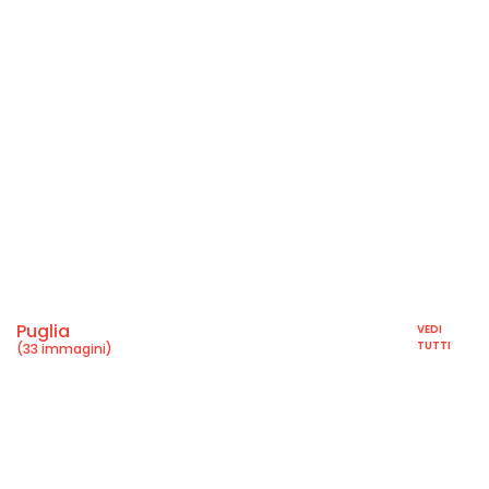
Puglia
VEDI
TUTTI
(33 immagini)