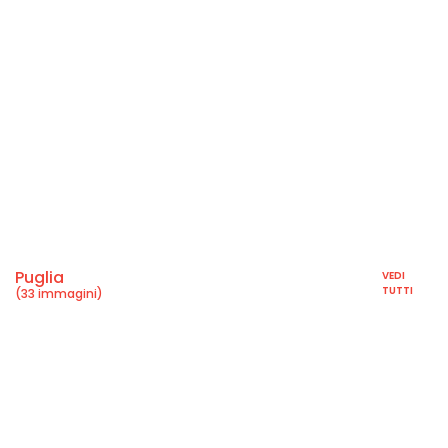
Puglia
VEDI
TUTTI
(33 immagini)