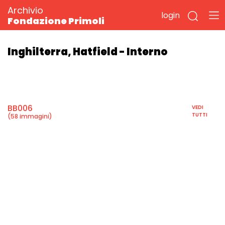
Archivio
login
Fondazione Primoli
Inghilterra, Hatfield - Interno
BB006
VEDI
TUTTI
(58 immagini)