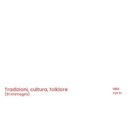
Tradizioni, cultura, folklore
VEDI
TUTTI
(91 immagini)