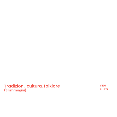
Tradizioni, cultura, folklore
VEDI
TUTTI
(91 immagini)