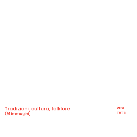
Tradizioni, cultura, folklore
VEDI
TUTTI
(91 immagini)