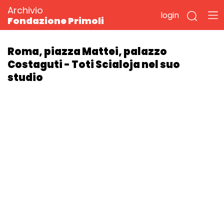
Archivio
login
Fondazione Primoli
Roma, piazza Mattei, palazzo
Costaguti - Toti Scialoja nel suo
studio