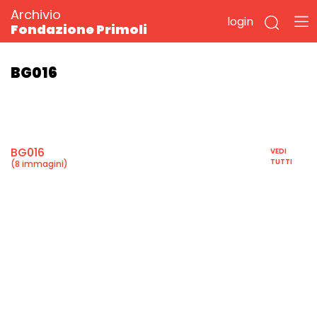
Archivio
login
Fondazione Primoli
BG016
BG016
VEDI
TUTTI
(8 immagini)