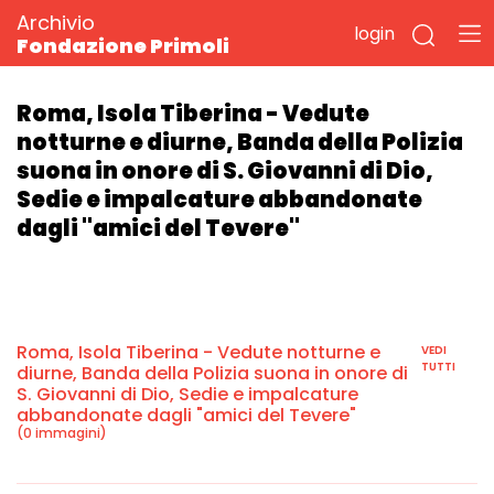
Archivio
login
Fondazione Primoli
Roma, Isola Tiberina - Vedute
notturne e diurne, Banda della Polizia
suona in onore di S. Giovanni di Dio,
Sedie e impalcature abbandonate
dagli "amici del Tevere"
Roma, Isola Tiberina - Vedute notturne e
VEDI
TUTTI
diurne, Banda della Polizia suona in onore di
S. Giovanni di Dio, Sedie e impalcature
abbandonate dagli "amici del Tevere"
(0 immagini)