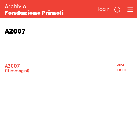
Archivio
login
Fondazione Primoli
AZ007
AZ007
VEDI
TUTTI
(11 immagini)