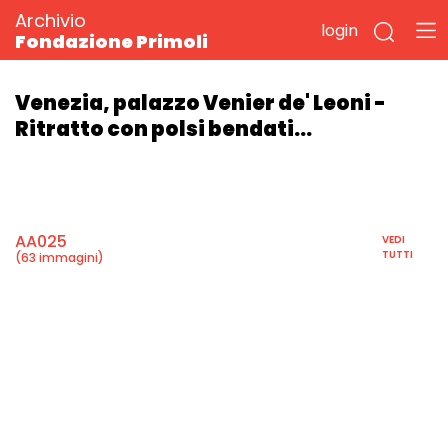
Archivio
login
Fondazione Primoli
Venezia, palazzo Venier de' Leoni -
Ritratto con polsi bendati...
AA025
VEDI
TUTTI
(63 immagini)