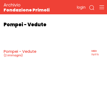
Archivio
login
Fondazione Primoli
Pompei - Vedute
Pompei - Vedute
VEDI
TUTTI
(2 immagini)