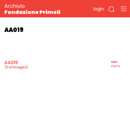
Archivio
login
Fondazione Primoli
AA019
AA019
VEDI
TUTTI
(11 immagini)