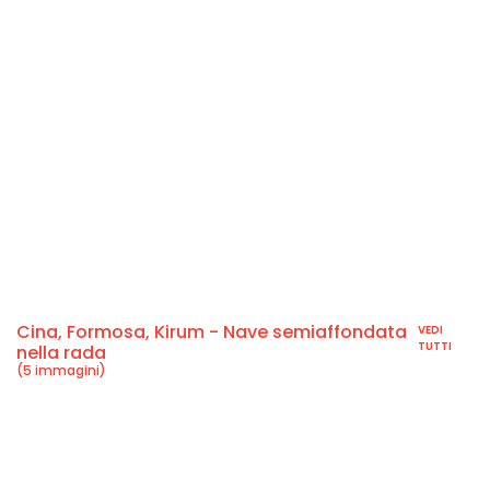
Cina, Formosa, Kirum - Nave semiaffondata
VEDI
TUTTI
nella rada
(5 immagini)