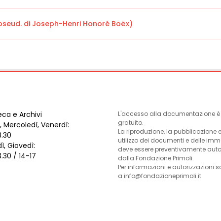
 (pseud. di Joseph-Henri Honoré Boëx)
eca e Archivi
L'accesso alla documentazione è l
gratuito.
, Mercoledì, Venerdì:
La riproduzione, la pubblicazione 
3.30
utilizzo dei documenti e delle im
ì, Giovedì:
deve essere preventivamente auto
3.30 / 14-17
dalla Fondazione Primoli.
Per informazioni e autorizzazioni s
a info@fondazioneprimoli.it