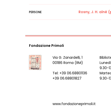
Rosny, J. H. aîné
PERSONE
Fondazione Primoli
Via G. Zanardelli, 1
Bibliot
00186 Roma (RM)
Lunedì
9.30-1
Tel: +39 06.68801136
Marted
+39 06.68801827
9.30-1
www.fondazioneprimoli.it