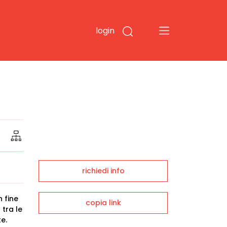
login
richiedi info
n fine
copia link
 tra le
te.