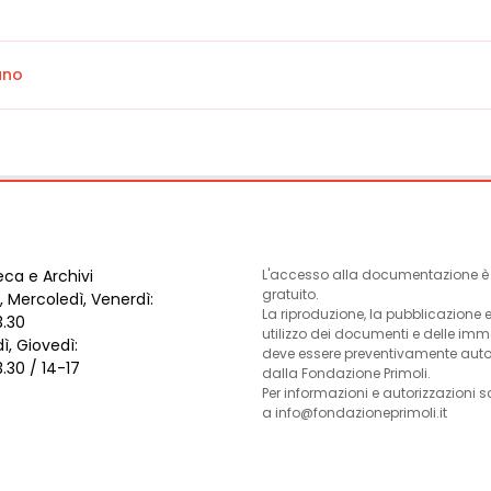
ano
eca e Archivi
L'accesso alla documentazione è l
gratuito.
, Mercoledì, Venerdì:
La riproduzione, la pubblicazione 
3.30
utilizzo dei documenti e delle im
ì, Giovedì:
deve essere preventivamente auto
3.30 / 14-17
dalla Fondazione Primoli.
Per informazioni e autorizzazioni s
a info@fondazioneprimoli.it