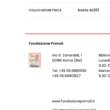
busta AL001
COLLOCAZIONE FISICA
Fondazione Primoli
Via G. Zanardelli, 1
Bibliot
00186 Roma (RM)
Lunedì
9.30-1
Tel: +39 06.68801136
Marted
+39 06.68801827
9.30-1
www.fondazioneprimoli.it