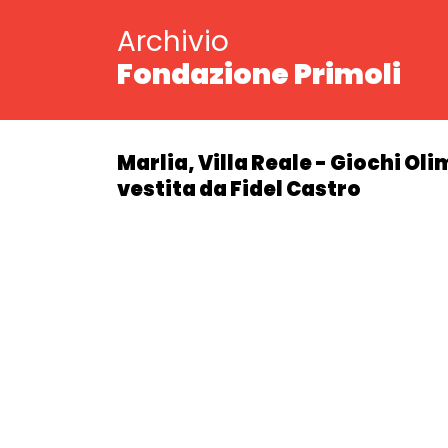
Archivio
Fondazione Primoli
Marlia, Villa Reale - Giochi Ol
vestita da Fidel Castro