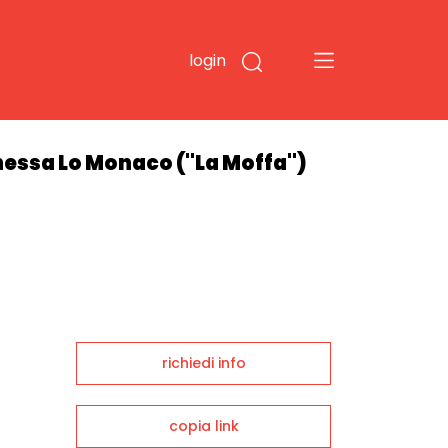
login
ronessa Lo Monaco ("La Moffa")
richiedi info
copia link