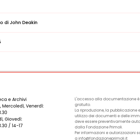
to di John Deakin
5
eca e Archivi
L'accesso alla documentazione è l
gratuito.
, Mercoledì, Venerdì:
La riproduzione, la pubblicazione 
3.30
utilizzo dei documenti e delle im
ì, Giovedì:
deve essere preventivamente auto
3.30 / 14-17
dalla Fondazione Primoli.
Per informazioni e autorizzazioni s
a info@fondazioneprimoli.it