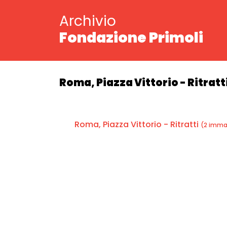
Archivio
Fondazione Primoli
Roma, Piazza Vittorio - Ritratt
Roma, Piazza Vittorio - Ritratti
(2 imma