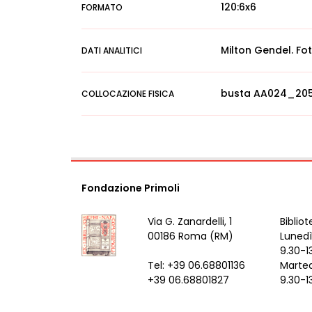
120:6x6
FORMATO
Milton Gendel. Fo
DATI ANALITICI
busta AA024_20
COLLOCAZIONE FISICA
Fondazione Primoli
Via G. Zanardelli, 1
Bibliot
00186 Roma (RM)
Lunedì
9.30-1
Tel: +39 06.68801136
Marted
+39 06.68801827
9.30-1