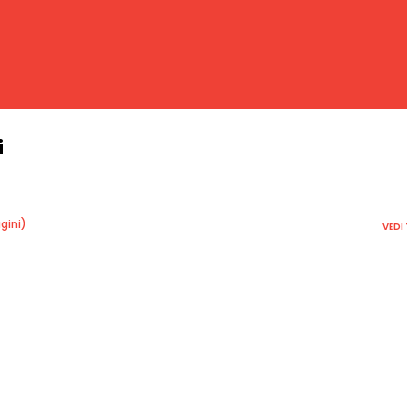
i
gini)
VEDI