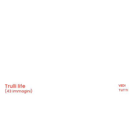
Trulli life
VEDI
TUTTI
(43 immagini)