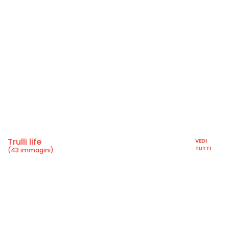
Trulli life
VEDI
TUTTI
(43 immagini)