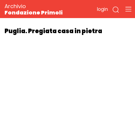
Archivio
login
Fondazione Primoli
Puglia. Pregiata casa in pietra