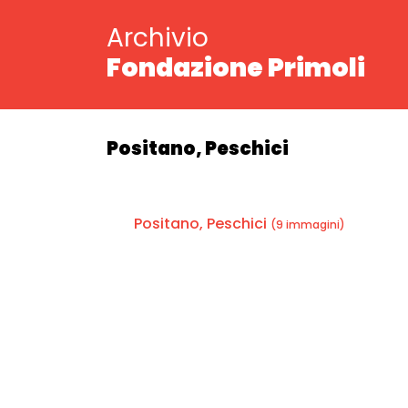
Archivio
Fondazione Primoli
Positano, Peschici
Positano, Peschici
(9 immagini)