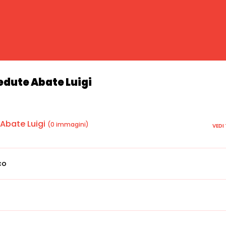
Vedute Abate Luigi
 Abate Luigi
(0 immagini)
VEDI
co