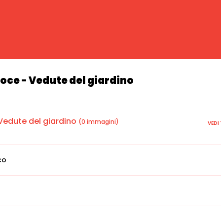
Foce - Vedute del giardino
 Vedute del giardino
(0 immagini)
VEDI
co