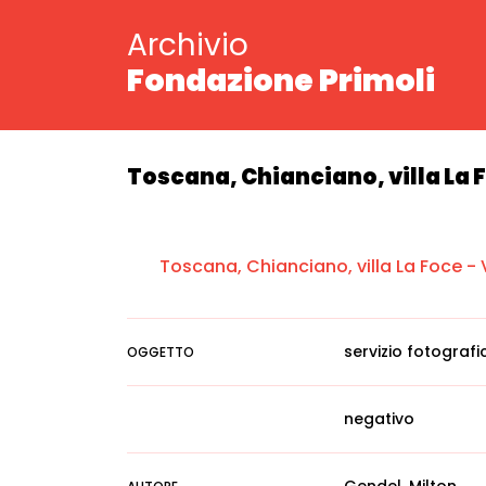
Archivio
Fondazione Primoli
Toscana, Chianciano, villa La 
Toscana, Chianciano, villa La Foce -
servizio fotografi
OGGETTO
negativo