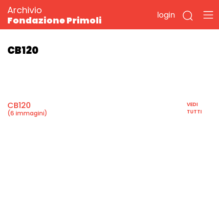
Archivio
login
Fondazione Primoli
CB120
CB120
VEDI
TUTTI
(6 immagini)