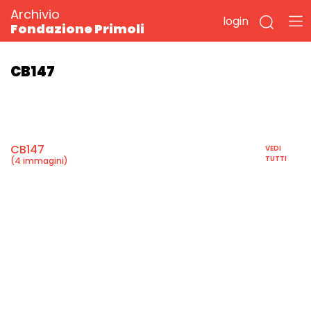
Archivio
login
Fondazione Primoli
CB147
CB147
VEDI
TUTTI
(4 immagini)