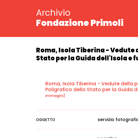
Archivio
Fondazione Primoli
Roma, Isola Tiberina - Vedute d
Stato per la Guida dell'Isola e 
Roma, Isola Tiberina - Vedute della pu
Poligrafico dello Stato per la Guida de
immagini)
servizio fotografi
OGGETTO