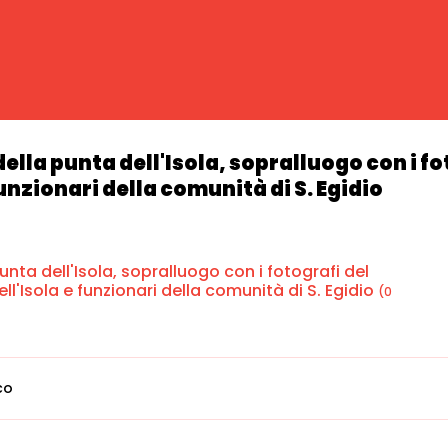
ella punta dell'Isola, sopralluogo con i fo
funzionari della comunità di S. Egidio
nta dell'Isola, sopralluogo con i fotografi del
ll'Isola e funzionari della comunità di S. Egidio
(0
co