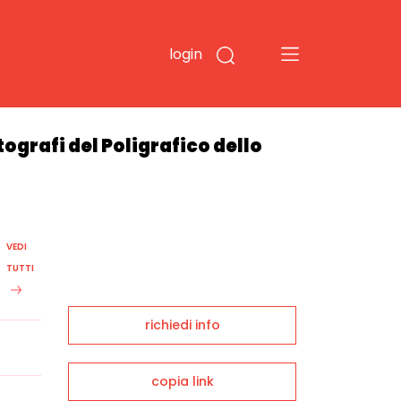
login
tografi del Poligrafico dello
VEDI
TUTTI
richiedi info
copia link