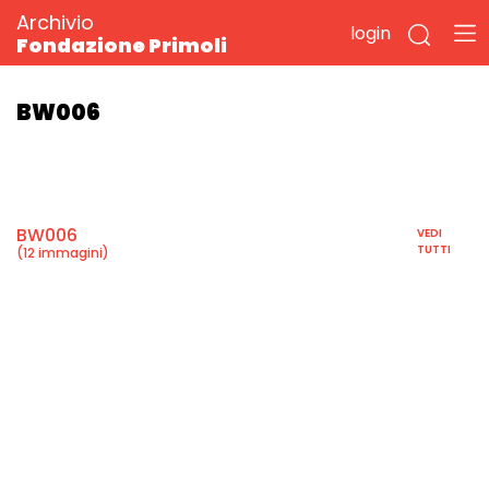
Archivio
login
Fondazione Primoli
BW006
BW006
VEDI
TUTTI
(12 immagini)