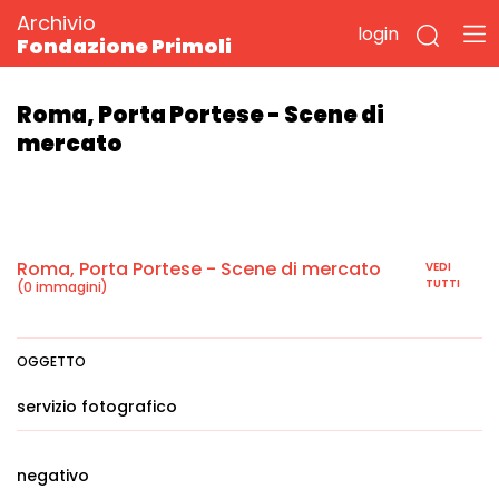
Archivio
login
Fondazione Primoli
Roma, Porta Portese - Scene di
mercato
Roma, Porta Portese - Scene di mercato
VEDI
TUTTI
(0 immagini)
OGGETTO
servizio fotografico
negativo