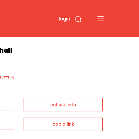
login
hall
 TUTTI
richiedi info
copia link