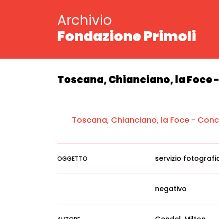
Archivio
Fondazione Primoli
Toscana, Chianciano, la Foce - 
Toscana, Chianciano, la Foce - Concer
servizio fotografi
OGGETTO
negativo