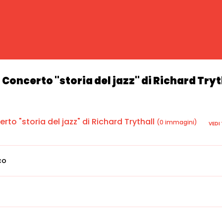
Concerto "storia del jazz" di Richard Tryt
to "storia del jazz" di Richard Trythall
(0 immagini)
VEDI
co