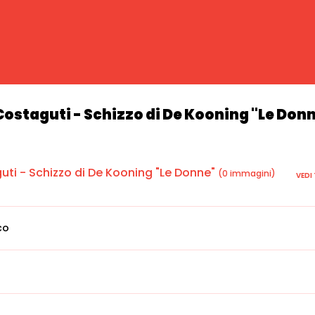
ostaguti - Schizzo di De Kooning "Le Don
ti - Schizzo di De Kooning "Le Donne"
(0 immagini)
VEDI
co