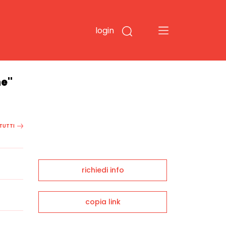
login
ne"
 TUTTI
richiedi info
copia link