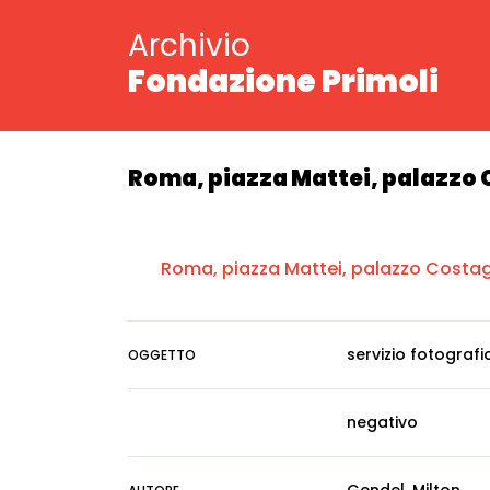
Archivio
Fondazione Primoli
Roma, piazza Mattei, palazzo C
Roma, piazza Mattei, palazzo Costagu
servizio fotografi
OGGETTO
negativo