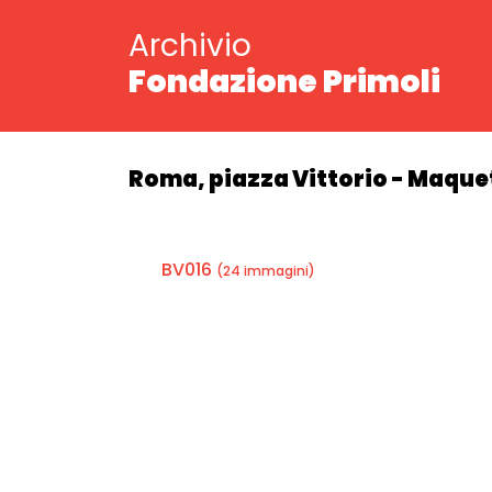
Archivio
Fondazione Primoli
Roma, piazza Vittorio - Maquett
BV016
(24 immagini)