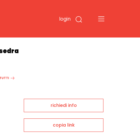
login
Esedra
 TUTTI
richiedi info
copia link