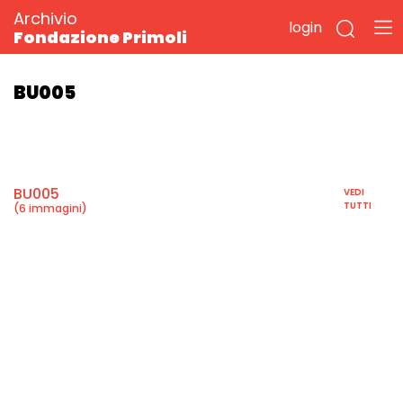
Archivio
login
Fondazione Primoli
BU005
BU005
VEDI
TUTTI
(6 immagini)